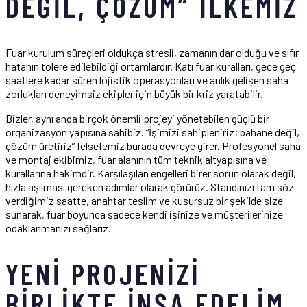
DEĞIL, ÇÖZÜM” İLKEMIZ
Fuar kurulum süreçleri oldukça stresli, zamanın dar olduğu ve sıfır
hatanın tolere edilebildiği ortamlardır. Katı fuar kuralları, gece geç
saatlere kadar süren lojistik operasyonları ve anlık gelişen saha
zorlukları deneyimsiz ekipler için büyük bir kriz yaratabilir.
Bizler, aynı anda birçok önemli projeyi yönetebilen güçlü bir
organizasyon yapısına sahibiz. “İşimizi sahipleniriz; bahane değil,
çözüm üretiriz” felsefemiz burada devreye girer. Profesyonel saha
ve montaj ekibimiz, fuar alanının tüm teknik altyapısına ve
kurallarına hakimdir. Karşılaşılan engelleri birer sorun olarak değil,
hızla aşılması gereken adımlar olarak görürüz. Standınızı tam söz
verdiğimiz saatte, anahtar teslim ve kusursuz bir şekilde size
sunarak, fuar boyunca sadece kendi işinize ve müşterilerinize
odaklanmanızı sağlarız.
YENI PROJENIZI
BIRLIKTE İNŞA EDELIM