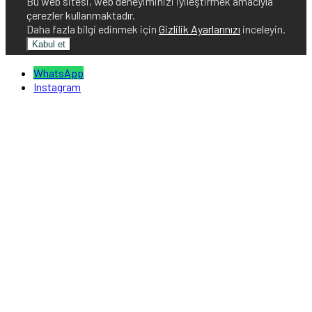
Bu web sitesi, web deneyiminizi iyileştirmek amacıyla
çerezler kullanmaktadır.
Daha fazla bilgi edinmek için
Gizlilik Ayarlarınızı
inceleyin.
Kabul et
WhatsApp
Instagram