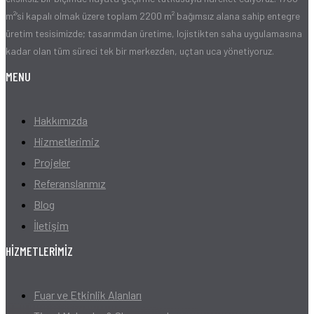
m²’si kapalı olmak üzere toplam 2200 m² bağımsız alana sahip entegre
üretim tesisimizde; tasarımdan üretime, lojistikten saha uygulamasına
kadar olan tüm süreci tek bir merkezden, uçtan uca yönetiyoruz.
MENU
Hakkımızda
Hizmetlerimiz
Projeler
Referanslarımız
Blog
İletişim
HIZMETLERIMIZ
Fuar ve Etkinlik Alanları