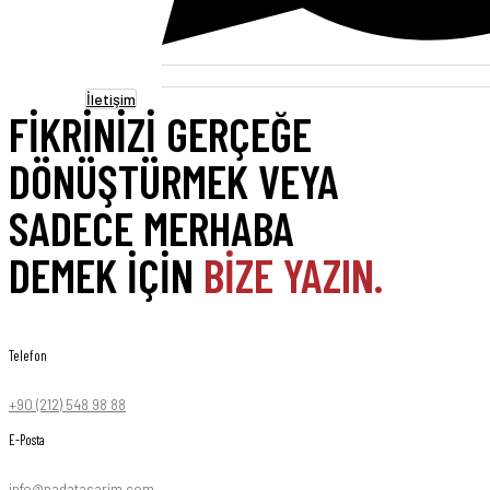
İletişim
FİKRİNİZİ GERÇEĞE
DÖNÜŞTÜRMEK VEYA
SADECE MERHABA
DEMEK İÇİN
BİZE YAZIN.
Telefon
+90 (212) 548 98 88
E-Posta
info@nadatasarim.com