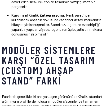
davet eden sıcak ışık tonları tasarımın vazgeçilmez bir
parçasıdır.
Kurumsal Kimlik Entegrasyonu:
Renk paletinden
kullanılacak ahşabın dokusuna kadar her detay, markanızın
hikayesiyle konuşmalıdır. Standınız, logonuza ev sahipliği
yapan bir yapıdan ziyade, logonuzun üç boyutlu bir mekana
dönüşmüş hali olmalıdır.
MODÜLER SISTEMLERE
KARŞI “ÖZEL TASARIM
(CUSTOM) AHŞAP
STAND” FARKI
Fuarlarda genellikle iki ana yaklaşım görürsünüz: Kiralık, standart
alüminyum profillerden oluşan modüler sistemler ve tamamen
markaya özel tasarlanıp üretilen ahşap standlar. Eğer hedefiniz