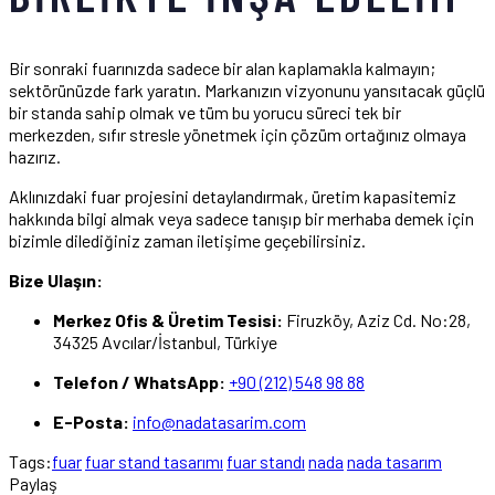
Bir sonraki fuarınızda sadece bir alan kaplamakla kalmayın;
sektörünüzde fark yaratın. Markanızın vizyonunu yansıtacak güçlü
bir standa sahip olmak ve tüm bu yorucu süreci tek bir
merkezden, sıfır stresle yönetmek için çözüm ortağınız olmaya
hazırız.
Aklınızdaki fuar projesini detaylandırmak, üretim kapasitemiz
hakkında bilgi almak veya sadece tanışıp bir merhaba demek için
bizimle dilediğiniz zaman iletişime geçebilirsiniz.
Bize Ulaşın:
Merkez Ofis & Üretim Tesisi:
Firuzköy, Aziz Cd. No:28,
34325 Avcılar/İstanbul, Türkiye
Telefon / WhatsApp:
+90 (212) 548 98 88
E-Posta:
info@nadatasarim.com
Tags:
fuar
fuar stand tasarımı
fuar standı
nada
nada tasarım
Paylaş