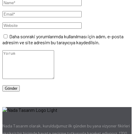
Daha sonraki yorumlarımda kullanılması için adım, e-posta
adresim ve site adresim bu tarayıcıya kaydedilsin.
Nada Tasarım olarak, kurulduğumuz ilk günden bu yana vizyoner fikirleri
eksiksiz bir biçimde hayata geçirme tutkusuyla hareket ediyoruz. 1700