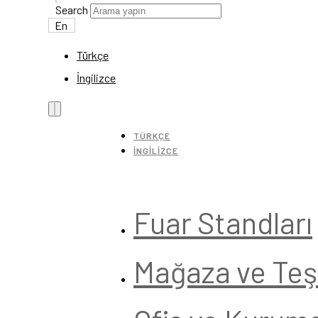
Search
En
Türkçe
İngilizce
TÜRKÇE
İNGILIZCE
Fuar Standları
Mağaza ve Teşh