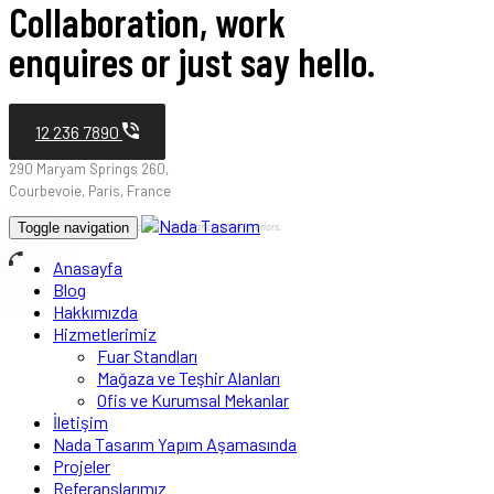
Collaboration, work
enquires or just say hello.
12 236 7890
290 Maryam Springs 260,
Courbevoie, Paris, France
Toggle navigation
Interior design is the art and science of enhancing the interiors.
Anasayfa
Blog
Hakkımızda
Hizmetlerimiz
Fuar Standları
Mağaza ve Teşhir Alanları
Ofis ve Kurumsal Mekanlar
İletişim
Nada Tasarım Yapım Aşamasında
Projeler
Referanslarımız