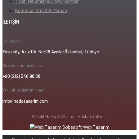
Ticari Mekanlar & Showroomlar
Kurumsal Ofis & İç Mimari
İLETIŞIM
Lokasyon
Firuzköy, Aziz Cd. No:28 Avcılar/İstanbul, Türkiye
Bize her zaman ulaşın
+90 (212) 548 98 88
Yeni bir projenizmi var?
info@nadatasarim.com
© Telif Hakkı 2026, Tüm Hakları Saklıdır.
Sobesoft
Web Tasarım